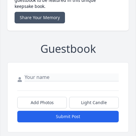
guestbook to be featured in this unique
keepsake book.
Share Your Memory
Guestbook
Add Photos
Light Candle
Submit Post